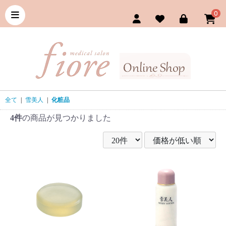
0
全て
|
雪美人
|
化粧品
4件
の商品が見つかりました