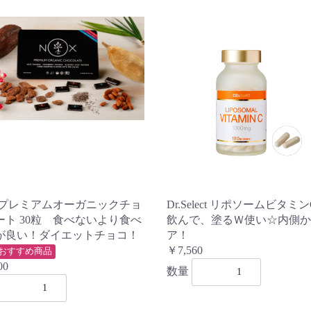
Xプレミアムオーガニックチョ
Dr.Select リポソームビタ
ート 30粒 食べないより食べ
飲んで、塗るＷ使い☆内側か
が良い！ダイエットチョコ！
ア！
￥7,560
おすすめ商品
00
数量