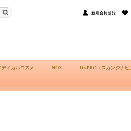
新規会員登録
メディカルコスメ
NOX
Dr-PRO（スカンジナ
オーロラバーチョコレ
プレミアムオーガニッ
プレミアムオーガニッ
Dr-PRO BEAUTY SECR
Dr-PRO専用化粧品SNOW 
スカンジナビアンビューテ
ート
クチョコレート
クティー