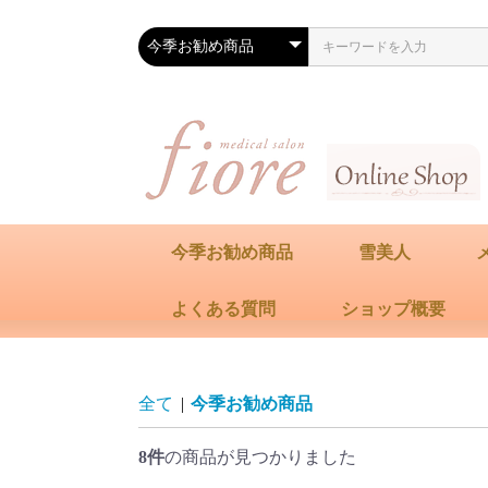
今季お勧め商品
雪美人
よくある質問
ショップ概要
化粧品
サプリメント
全て
|
今季お勧め商品
8件
の商品が見つかりました