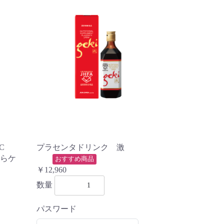
ミンC
プラセンタドリンク 激
らケ
おすすめ商品
￥12,960
数量
パスワード