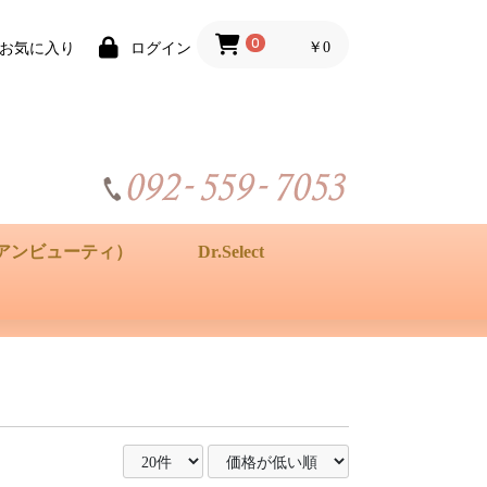
0
￥0
お気に入り
ログイン
ビアンビューティ）
Dr.Select
ET
WHITE
ィ サプリメント
化粧品
サプリメント
ボディケア